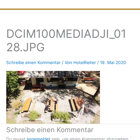
Zum
Inhalt
springen
DCIM100MEDIADJI_01
28.JPG
Schreibe einen Kommentar
/ Von
HotelReiter
/
19. Mai 2020
Schreibe einen Kommentar
Du musst
angemeldet
sein, um einen Kommentar abzugeben.