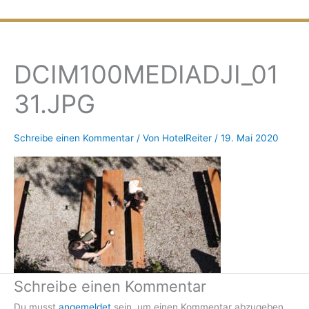
Zum
Inhalt
springen
DCIM100MEDIADJI_01
31.JPG
Schreibe einen Kommentar
/ Von
HotelReiter
/
19. Mai 2020
Schreibe einen Kommentar
Du musst
angemeldet
sein, um einen Kommentar abzugeben.